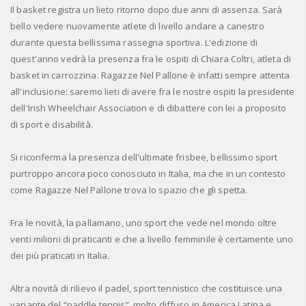
Il basket registra un lieto ritorno dopo due anni di assenza. Sarà
bello vedere nuovamente atlete di livello andare a canestro
durante questa bellissima rassegna sportiva. L'edizione di
quest'anno vedrà la presenza fra le ospiti di Chiara Coltri, atleta di
basket in carrozzina. Ragazze Nel Pallone è infatti sempre attenta
all'inclusione: saremo lieti di avere fra le nostre ospiti la presidente
dell'Irish Wheelchair Association e di dibattere con lei a proposito
di sport e disabilità.
Si riconferma la presenza dell'ultimate frisbee, bellissimo sport
purtroppo ancora poco conosciuto in Italia, ma che in un contesto
come Ragazze Nel Pallone trova lo spazio che gli spetta.
Fra le novità, la pallamano, uno sport che vede nel mondo oltre
venti milioni di praticanti e che a livello femminile è certamente uno
dei più praticati in Italia.
Altra novità di rilievo il padel, sport tennistico che costituisce una
variante del “paddle tennis”, molto diffuso in America Latina e