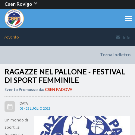
Csen Rovigo
⁄ evento
Info
Torna Indietro
RAGAZZE NEL PALLONE - FESTIVAL
DI SPORT FEMMINILE
Evento Promosso da:
CSEN PADOVA
DATA:
08 - 23 LUGLIO 2022
Un mondo di
sport...al
femminile.