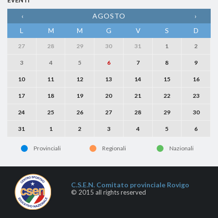
EVENTI
‹
AGOSTO
›
L
M
M
G
V
S
D
27
28
29
30
31
1
2
3
4
5
6
7
8
9
10
11
12
13
14
15
16
17
18
19
20
21
22
23
24
25
26
27
28
29
30
31
1
2
3
4
5
6
Provinciali
Regionali
Nazionali
C.S.E.N. Comitato provinciale Rovigo
© 2015 all rights reserved