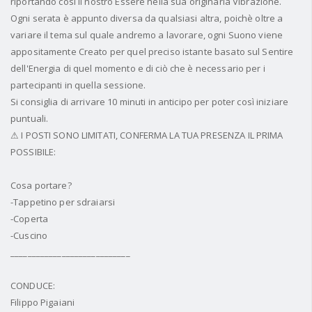
riportando così il nostro Essere nella sua originaria Vibrazione.
Ogni serata è appunto diversa da qualsiasi altra, poichè oltre a
variare il tema sul quale andremo a lavorare, ogni Suono viene
appositamente Creato per quel preciso istante basato sul Sentire
dell'Energia di quel momento e di ciò che è necessario per i
partecipanti in quella sessione.
Si consiglia di arrivare 10 minuti in anticipo per poter così iniziare
puntuali.
⚠ I POSTI SONO LIMITATI, CONFERMA LA TUA PRESENZA IL PRIMA
POSSIBILE:
Cosa portare?
-Tappetino per sdraiarsi
-Coperta
-Cuscino
____________________________
CONDUCE:
Filippo Pigaiani