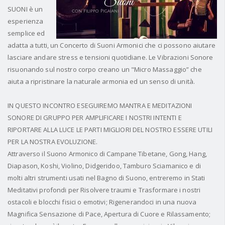
SUONI è un
esperienza
semplice ed
adatta a tutti, un Concerto di Suoni Armonici che ci possono aiutare
lasciare andare stress e tensioni quotidiane. Le Vibrazioni Sonore
risuonando sul nostro corpo creano un "Micro Massaggio” che
aiuta a ripristinare la naturale armonia ed un senso di unità.
IN QUESTO INCONTRO ESEGUIREMO MANTRA E MEDITAZIONI
SONORE DI GRUPPO PER AMPLIFICARE I NOSTRI INTENTI E
RIPORTARE ALLA LUCE LE PARTI MIGLIORI DEL NOSTRO ESSERE UTILI
PER LA NOSTRA EVOLUZIONE.
Attraverso il Suono Armonico di Campane Tibetane, Gong, Hang,
Diapason, Koshi, Violino, Didgeridoo, Tamburo Sciamanico e di
molti altri strumenti usati nel Bagno di Suono, entreremo in Stati
Meditativi profondi per Risolvere traumi e Trasformare i nostri
ostacoli e blocchi fisici o emotivi; Rigenerandoci in una nuova
Magnifica Sensazione di Pace, Apertura di Cuore e Rilassamento;