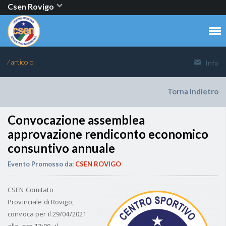
Csen Rovigo
⁄ articolo
Info
Torna Indietro
Convocazione assemblea
approvazione rendiconto economico
consuntivo annuale
Evento Promosso da:
CSEN ROVIGO
CSEN Comitato
Provinciale di Rovigo
,
convoca per il 29/04/2021