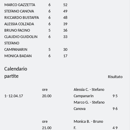
MARCO GAZZETTA
6
52
STEFANO CANOVA
6
49
RICCARDO BUSTAFFA
6
48
ALESSIA COLZADA
6
39
BRUNO FACINO
5
36
CLAUDIO GUIDOLIN
6
33
STEFANO
CAMPANARIN
5
30
MONICA BADAN
6
17
Calendario
partite
Risultato
ore
Alessia C. - Stefano
1- 12.04.17
20.00
Campanarin
9 5
Marco G. - Stefano
Canova
9 6
ore
Monica B. - Bruno
21.00
F.
4 9