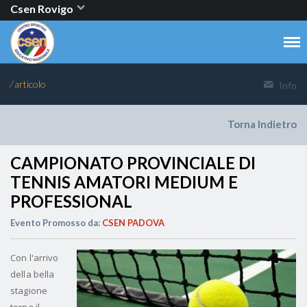
Csen Rovigo
⁄ articolo
Info
Torna Indietro
CAMPIONATO PROVINCIALE DI
TENNIS AMATORI MEDIUM E
PROFESSIONAL
Evento Promosso da:
CSEN PADOVA
Con l'arrivo
della bella
stagione