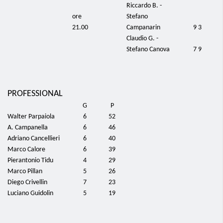
Riccardo B. -
ore
Stefano
21.00
Campanarin
9 3
Claudio G. -
Stefano Canova
7 9
PROFESSIONAL
G
P
Walter Parpaiola
6
52
A. Campanella
6
46
Adriano Cancellieri
6
40
Marco Calore
6
39
Pierantonio Tidu
4
29
Marco Pillan
5
26
Diego Crivellin
7
23
Luciano Guidolin
5
19