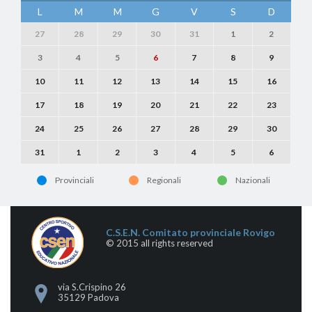
L
M
M
G
V
S
D
27
28
29
30
31
1
2
3
4
5
6
7
8
9
10
11
12
13
14
15
16
17
18
19
20
21
22
23
24
25
26
27
28
29
30
31
1
2
3
4
5
6
Provinciali
Regionali
Nazionali
C.S.E.N. Comitato provinciale Rovigo
© 2015 all rights reserved
via S.Crispino 26
35129 Padova