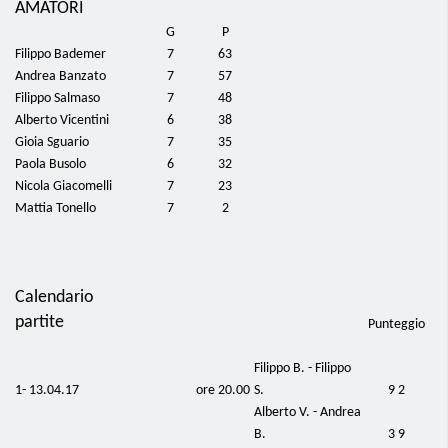
AMATORI
G
P
Filippo Bademer
7
63
Andrea Banzato
7
57
Filippo Salmaso
7
48
Alberto Vicentini
6
38
Gioia Sguario
7
35
Paola Busolo
6
32
Nicola Giacomelli
7
23
Mattia Tonello
7
2
Calendario
partite
Punteggio
Filippo B. - Filippo
1- 13.04.17
ore 20.00
S.
9 2
Alberto V. - Andrea
B.
3 9