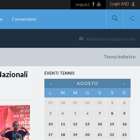
Login ASD
seguici:
ne
Convenzioni
Richiedi Informazioni
Info
Torna Indietro
Nazionali
EVENTI TENNIS
‹
AGOSTO
›
L
M
M
G
V
S
D
27
28
29
30
31
1
2
3
4
5
6
7
8
9
10
11
12
13
14
15
16
17
18
19
20
21
22
23