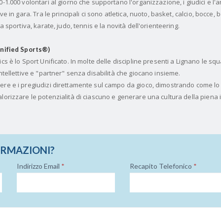
0-1.000 volontari al giorno che supportano l'organizzazione, i giudici e l'
ve in gara. Tra le principali ci sono atletica, nuoto, basket, calcio, bocce, 
a sportiva, karate, judo, tennis e la novità dell'orienteering.
(Unified Sports®)
ics è lo Sport Unificato. In molte delle discipline presenti a Lignano le s
intellettive e "partner" senza disabilità che giocano insieme.
ere e i pregiudizi direttamente sul campo da gioco, dimostrando come lo 
lorizzare le potenzialità di ciascuno e generare una cultura della piena 
ORMAZIONI?
Indirizzo Email
*
Recapito Telefonico
*