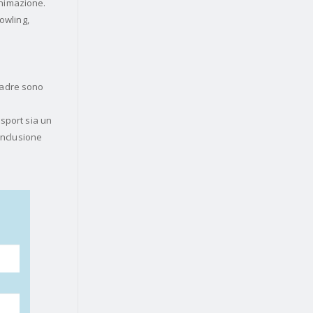
animazione.
bowling,
quadre sono
sport sia un
inclusione