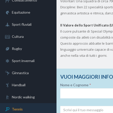
Combattimento
Volontari: Una squadra di circa 70
Discipline: Ben 22 specialità sporti
Equitazione
ginnastica artistica e ritmica, danz
Sport fluviali
Il Valore dello Sport Unificato 
Il cuore pulsante di Special Olymp
Cultura
composte da atleti con disabilità 
Questo approccio abbatte le barri
Rugby
linguaggio universale capace di va
anche nella vita di tutti i giorni.
Sport invernali
Ginnastica
VUOI MAGGIORI INF
Handball
Nome e Cognome
*
Nordic walking
Tennis