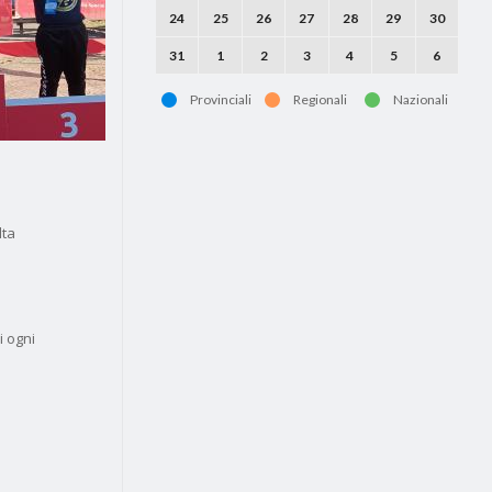
24
25
26
27
28
29
30
31
1
2
3
4
5
6
Provinciali
Regionali
Nazionali
lta
i ogni