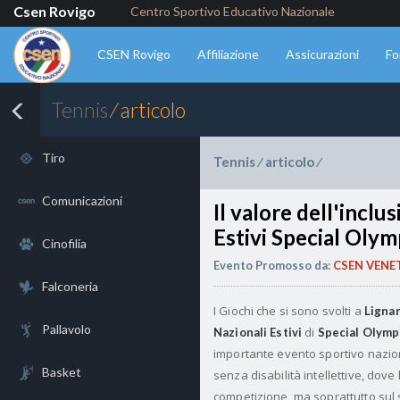
Csen Rovigo
Centro Sportivo Educativo Nazionale
CSEN Rovigo
Affiliazione
Assicurazioni
Fo
Tennis
⁄ articolo
Tiro
Tennis
articolo
⁄
⁄
Comunicazioni
Il valore dell'inclu
Estivi Special Olym
Cinofilia
Evento Promosso da:
CSEN VENE
Falconeria
I Giochi che si sono svolti a
Ligna
Pallavolo
di
Nazionali Estivi
Special Olympi
importante evento sportivo nazion
Basket
senza disabilità intellettive, dove
competizione, ma soprattutto sul s