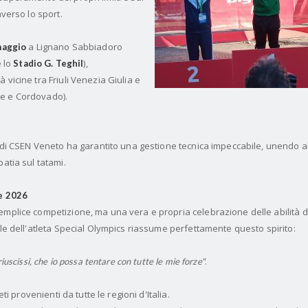
averso lo sport.
a Lignano Sabbiadoro
maggio
 lo
),
Stadio G. Teghil
 vicine tra Friuli Venezia Giulia e
ne e Cordovado).
ra di CSEN Veneto ha garantito una gestione tecnica impeccabile, unendo a
patia sul tatami.
ne 2026
emplice competizione, ma una vera e propria celebrazione delle abilità d
ale dell'atleta Special Olympics riassume perfettamente questo spirito:
.
iuscissi, che io possa tentare con tutte le mie forze"
eti provenienti da tutte le regioni d'Italia.