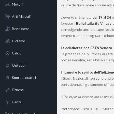
Motori
valore dell’inclusione sociale attr
Arti Marziali
L'evento si è tenuto
dal 19 al 24 
(presso il
e
Bella Italia Efa Village
Benessere
coinvolgendo anche alcune località
Veneto (come Portogruaro, Bibio
Ciclismo
La collaborazione CSEN Veneto
Calcio
La presenza dei 5 ufficiali di ga
professionalità, sensibilità ed em
Outdoor
I numeri e lo spirito dell'Edizio
Sport acquatici
I Giochi Nazionali non sono una s
partecipante. Il giuramento uffici
Fitness
"Che io possa vincere, ma se non ci r
Danza
Partecipanti: Circa 3.000 - 3.500 atl