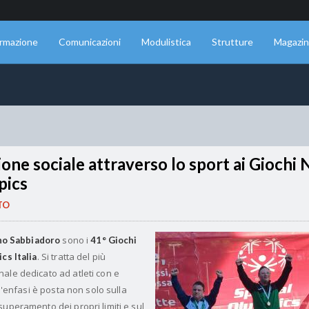
rmazione
Comunicazioni
Modulistica
Strutture
Magazi
sione sociale attraverso lo sport ai Giochi 
pics
TO
sono i
no Sabbiadoro
41° Giochi
. Si tratta del più
cs Italia
ale dedicato ad atleti con e
 l'enfasi è posta non solo sulla
uperamento dei propri limiti e sul