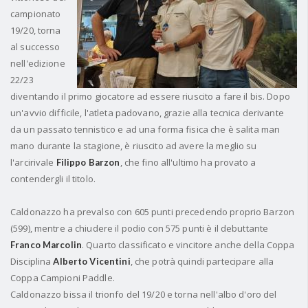
campionato
19/20, torna
al successo
nell'edizione
22/23
diventando il primo giocatore ad essere riuscito a fare il bis. Dopo
un'avvio difficile,
l'atleta padovano, grazie alla tecnica derivante
da un passato tennistico e ad una forma fisica che è salita man
mano durante la stagione
, è riuscito ad avere la meglio su
l'arcirivale
, che fino all'ultimo ha provato a
Filippo Barzon
contendergli il titolo.
Caldonazzo ha prevalso con 605 punti precedendo proprio Barzon
(599), mentre a chiudere il podio con 575 punti è il debuttante
. Quarto classificato e vincitore anche della Coppa
Franco Marcolin
Disciplina
, che potrà quindi partecipare alla
Alberto Vicentini
Coppa Campioni Paddle.
Caldonazzo bissa il trionfo del 19/20 e torna nell'albo d'oro del