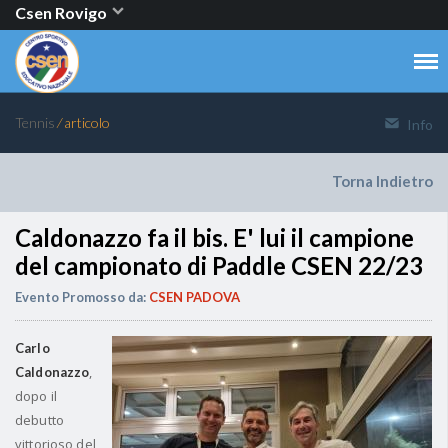
Csen Rovigo
Tennis
⁄ articolo
Info
Torna Indietro
Caldonazzo fa il bis. E' lui il campione
del campionato di Paddle CSEN 22/23
Evento Promosso da:
CSEN PADOVA
Carlo
,
Caldonazzo
dopo il
debutto
vittorioso del