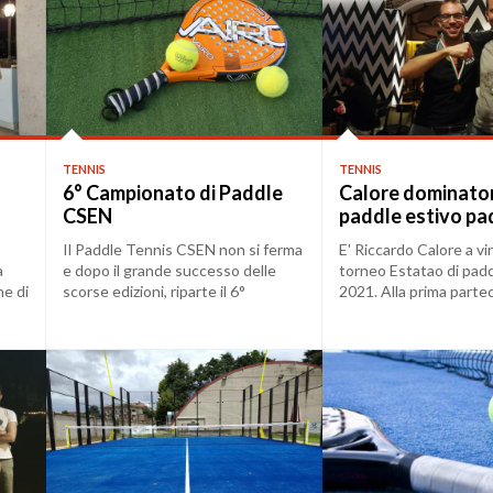
TENNIS
TENNIS
6° Campionato di Paddle
Calore dominator
CSEN
paddle estivo p
Il Paddle Tennis CSEN non si ferma
E' Riccardo Calore a vin
a
e dopo il grande successo delle
torneo Estatao di pad
ne di
scorse edizioni, riparte il 6°
2021. Alla prima parte
campionat...
un torneo uff...