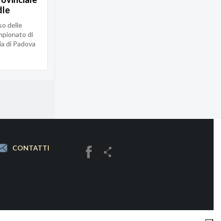
dle
so delle
mpionato di
ia di Padova
CONTATTI