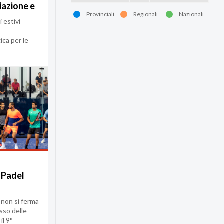
iazione e
Provinciali
Regionali
Nazionali
rative
i estivi
ica per le
 Padel
 non si ferma
sso delle
il 9°