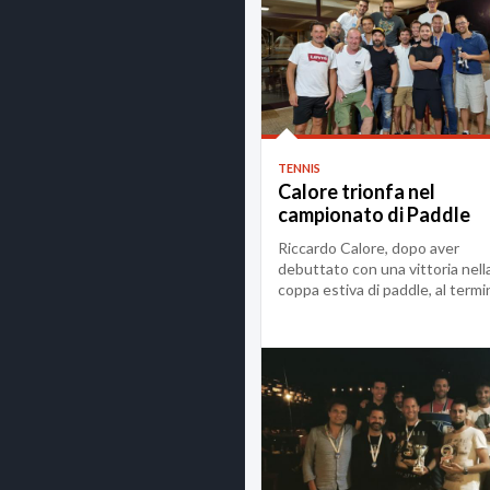
TENNIS
Calore trionfa nel
campionato di Paddle
CSEN 21/22
Riccardo Calore, dopo aver
debuttato con una vittoria nell
coppa estiva di paddle, al termi
un campionat...