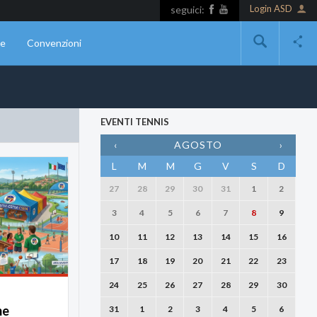
Login ASD
seguici:
ne
Convenzioni
EVENTI TENNIS
‹
AGOSTO
›
L
M
M
G
V
S
D
27
28
29
30
31
1
2
3
4
5
6
7
8
9
10
11
12
13
14
15
16
17
18
19
20
21
22
23
24
25
26
27
28
29
30
me
31
1
2
3
4
5
6