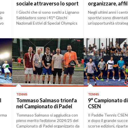
sociale attraverso lo sport
organizzare, affil
SEN
ai Giochi Nazionali Estivi
coperture assicu
opo
I Giochi che si sono svolti a Lignano
Negli ultimi anni i centr
Special Olympics
da
Sabbiadoro sono i 41° Giochi
sportivi sono diventati
ovo
Nazionali Estivi di Special Olympics
un’opportunità strateg
Itali...
società sportiv...
TENNIS
TENNIS
l
Tommaso Salmaso trionfa
9° Campionato di
nel Campionato di Padel
CSEN
CSEN Padova 2024/25
erma
Tommaso Salmaso si aggiudica con
Il Paddle Tennis CSEN
pieno merito l’edizione 2024/25 del
e dopo il grande succe
Campionato di Padel organizzato da
scorse edizioni, riparte 