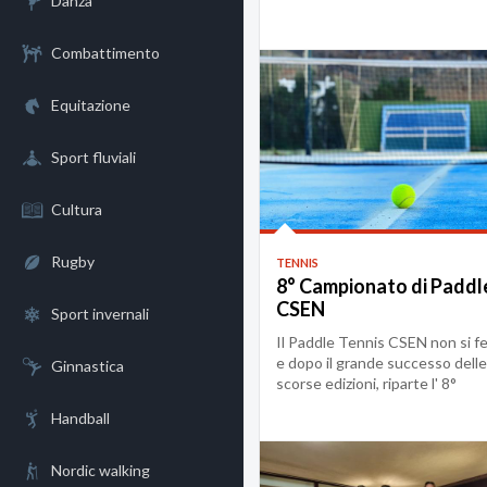
Danza
campionato...
Combattimento
Equitazione
Sport fluviali
Cultura
Rugby
TENNIS
8° Campionato di Paddl
CSEN
Sport invernali
Il Paddle Tennis CSEN non si f
e dopo il grande successo delle
Ginnastica
scorse edizioni, riparte l' 8°
campionato...
Handball
Nordic walking