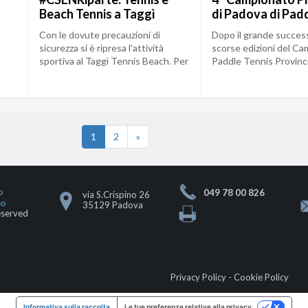
Beach Tennis a Taggì
di Padova di Pad
20
aspettando il Beach Volley
Con le dovute precauzioni di
Dopo il grande succes
sicurezza si è ripresa l'attività
scorse edizioni del Ca
sportiva al Taggì Tennis Beach. Per
Paddle Tennis Provinc
ora anc...
a fine Ott...
1
2
»
o
049 78 00 826
via S.Crispino 26
go
35129 Padova
eserved
Privacy Policy
-
Cookie Policy
Informativa sulla raccolta
Le tue preferenze relative alla privacy