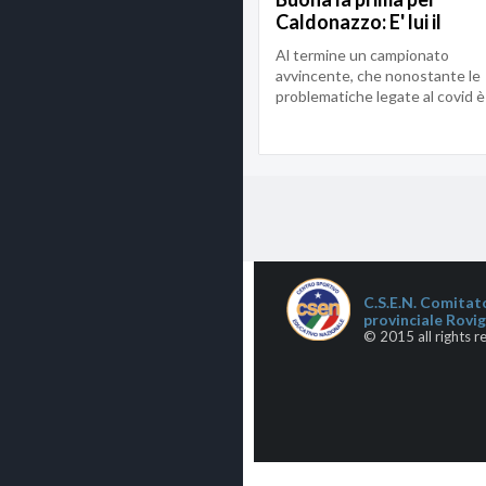
Caldonazzo: E' lui il
campione di paddle 19/
Al termine un campionato
avvincente, che nonostante le
problematiche legate al covid è
riuscito ad avere un s...
C.S.E.N. Comitat
provinciale Rovi
© 2015 all rights r