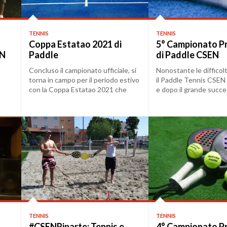
TENNIS
TENNIS
Coppa Estatao 2021 di
5° Campionato Pr
EN
Paddle
di Paddle CSEN
Concluso il campionato ufficiale, si
Nonostante le difficol
torna in campo per il periodo estivo
il Paddle Tennis CSEN 
con la Coppa Estatao 2021 che
e dopo il grande succe
vedr...
scors...
TENNIS
TENNIS
#CSENRiparte: Tennis e
4° Campionato Pr