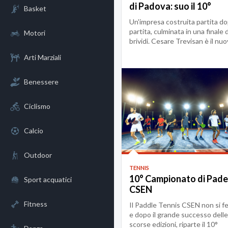
di Padova: suo il 10°
Basket
Campionato di Padel C
Un'impresa costruita partita d
partita, culminata in una finale 
Motori
brividi. Cesare Trevisan è il nu
re...
Arti Marziali
Benessere
Ciclismo
Calcio
Outdoor
TENNIS
10° Campionato di Pade
Sport acquatici
CSEN
Fitness
Il Paddle Tennis CSEN non si f
e dopo il grande successo delle
scorse edizioni, riparte il 10°