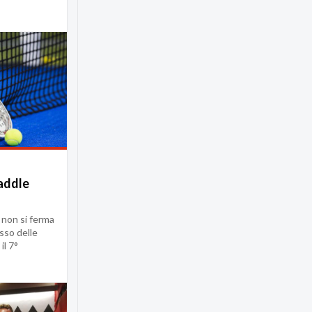
addle
 non si ferma
sso delle
il 7°