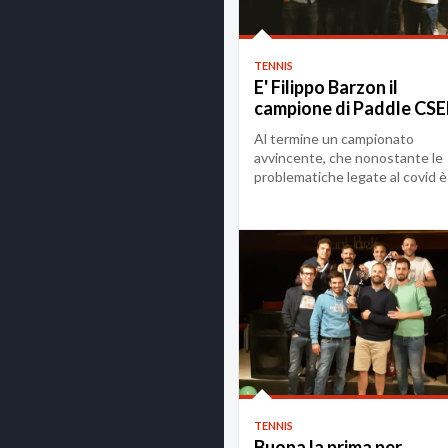
TENNIS
E' Filippo Barzon il
campione di Paddle CS
Padova 2020/21
Al termine un campionato
avvincente, che nonostante le
problematiche legate al covid è
riuscito ad avere un s...
TENNIS
Buona la prima per