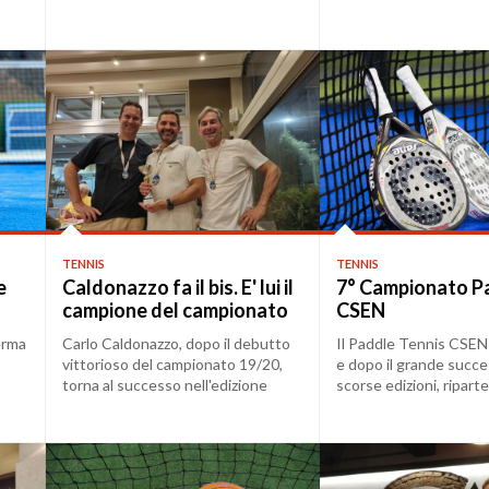
CSEN...
campionato...
TENNIS
TENNIS
e
Caldonazzo fa il bis. E' lui il
7° Campionato P
campione del campionato
CSEN
di Paddle CSEN 22/23
erma
Carlo Caldonazzo, dopo il debutto
Il Paddle Tennis CSEN
vittorioso del campionato 19/20,
e dopo il grande succe
torna al successo nell'edizione
scorse edizioni, riparte 
22/23 diven...
campionat...