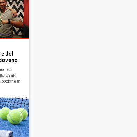
e del
adovano
cere il
dle CSEN
cipazione in