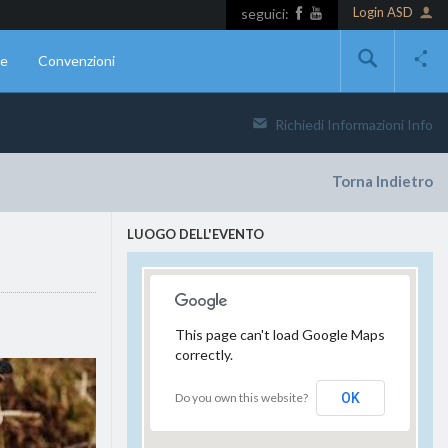
Login ASD
seguici:
ne
Convenzioni
Richiedi Informazioni
Info
Torna Indietro
LUOGO DELL'EVENTO
This page can't load Google Maps
correctly.
Do you own this website?
OK