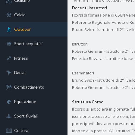
Ciclismo
Verifica | dal 07/12/2024 al 08/1
Docenti Istruttori
Calcio
I corsi di formazione di CSEN Venet
Referente Regionale Veneto e Re
Outdoor
Bruno Svich - Istruttore di 2° live
Sport acquatici
Istruttori
Roberto Gennari - Istruttore 2° li
Fitness
Federico Ravara - Istruttore base
Danza
Esaminatori
Bruno Svich - Istruttore di 2° live
Combattimento
Roberto Gennari - Istruttore 2° li
Equitazione
Struttura Corso
Il corso si articolerà in giornate 
Sport fluviali
iscrizione, accesso alle lezioni, t
partecipanti dovranno presentarsi 
Cultura
idonee alla pratica. Gli istruttori 