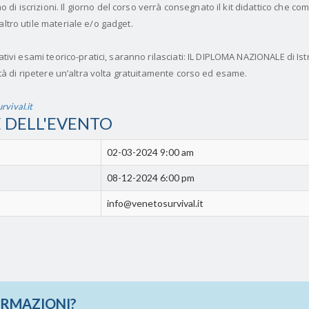
i iscrizioni. Il giorno del corso verrà consegnato il kit didattico che co
ltro utile materiale e/o gadget.
lativi esami teorico-pratici, saranno rilasciati: IL DIPLOMA NAZIONALE di Ist
lità di ripetere un’altra volta gratuitamente corso ed esame.
vival.it
 DELL'EVENTO
02-03-2024 9:00 am
08-12-2024 6:00 pm
info@venetosurvival.it
ORMAZIONI?