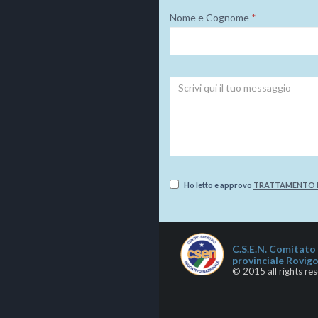
Nome e Cognome
*
Ho letto e approvo
TRATTAMENTO D
C.S.E.N. Comitato
provinciale Rovig
© 2015 all rights re