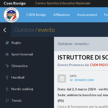
Csen Rovigo
Centro Sportivo Educativo Nazionale
CSEN Rovigo
Affiliazione
Assicurazioni
Fo
Outdoor
⁄ evento
Rugby
Outdoor
evento
⁄
⁄
Sport invernali
ISTRUTTORE DI 
Evento Promosso da:
CSEN PADO
Ginnastica
DATA:
Handball
02 - 03 MARZO 2024
Nordic walking
Date: dal 2,3 marzo 2024
- verifi
Sede: ambiente boschivo sul mon
Tennis
(PD)
Corso di formazione per la qualifi