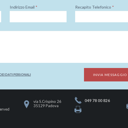
Indirizzo Email
*
Recapito Telefonico
*
EI DATI PERSONALI
049 78 00 826
via S.Crispino 26
o
35129 Padova
served