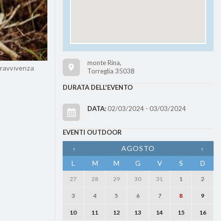
monte Rina,
opravvivenza
Torreglia 35038
DURATA DELL'EVENTO
DATA:
02/03/2024 - 03/03/2024
EVENTI OUTDOOR
‹
AGOSTO
›
L
M
M
G
V
S
D
27
28
29
30
31
1
2
3
4
5
6
7
8
9
10
11
12
13
14
15
16