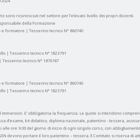
2/2024
o sono riconosciuti nel settore per l'elevato livello dei propri docenti.
sponsabile della Formazione
llo e formatore | Tesserino tecnico N° 860740
vello | Tesserino tecnico N° 1823791
 | Tesserino tecnico N° 1876187
llo e formatore | Tesserino tecnico N° 860740
vello | Tesserino tecnico N° 1823791
full immersion. E’ obbligatoria la frequenza. Le quote si intendono compren
assa d’esame, kit didattico, diploma nazionale, patentino - tessera, assicur
alle ore 9.00 del giorno di inizio di ogni singolo corso, con abbigliament
CSEN devono portare il loro patentino – tessera. Il Comitato si riserva di atti