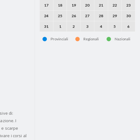
17
18
19
20
21
22
23
24
25
26
27
28
29
30
31
1
2
3
4
5
6
Provinciali
Regionali
Nazionali
sive di:
azione. I
o e scarpe
vare i corsi al