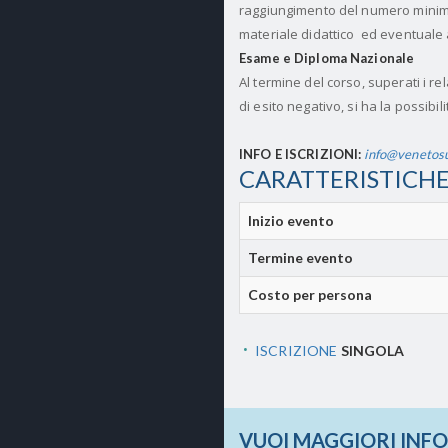
raggiungimento del numero minimo d
materiale didattico ed eventuale a
Esame e Diploma Nazionale
Al termine del corso, superati i re
di esito negativo, si ha la possibi
INFO E ISCRIZIONI:
info@venetosur
CARATTERISTICHE
Inizio evento
Termine evento
Costo per persona
ISCRIZIONE
SINGOLA
VUOI MAGGIORI INF