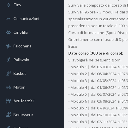
Tiro
Survival è composto dal Corso d
Survival (96 ore – 3 moduli) e dai 
Comunicazioni
specializzazione in cui verranno a
precedenza per un totale di 300 o
Cinofilia
Corso di formazione (Sport-Discip
Orientamento con rilascio di Dipl
Falconeria
Base.
Date corso (300 ore di corso):
Pallavolo
Si svolgerà nei seguenti giorni:
• Modulo 1 | dal 02/03/2024 al 03
Basket
• Modulo 2 | dal 06/04/2024 al 07
• Modulo 3 | dal 04/05/2024 al 05
Motori
• Modulo 4 | dal 01/06/2024 al 02
• Modulo 5 | dal 06/07/2024 al 07
Arti Marziali
• Modulo 6 | dal 03/08/2024 al 04
• Modulo 7 | dal 07/9/2024 al 08/9
Benessere
• Modulo 8 | dal 05/10/2024 al 06
• Modulo 9 | dal 02/11/2024 al 03