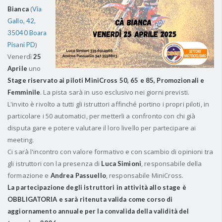
(
Bianca
Via
Gallo, 42,
35040 Boara
)
Pisani PD
Venerdì
25
uno
Aprile
Stage riservato ai piloti MiniCross
50, 65 e 85, Promozionali e
.
La pista sarà in uso esclusivo nei giorni previsti.
Femminile
L'invito è rivolto a tutti gli istruttori affinché portino i propri piloti,
in
particolare i 50 automatici, per metterli a confronto con chi già
disputa gare e potere valutare il loro livello per partecipare ai
meeting.
Ci sarà l'incontro con valore formativo e con scambio di opinioni tra
gli istruttori con la presenza di
, responsabile della
Luca Simioni
formazione e
, responsabile MiniCross.
Andrea Passuello
La partecipazione degli istruttori in attività allo stage è
OBBLIGATORIA e sarà ritenuta valida come corso di
aggiornamento annuale per la convalida della validità del