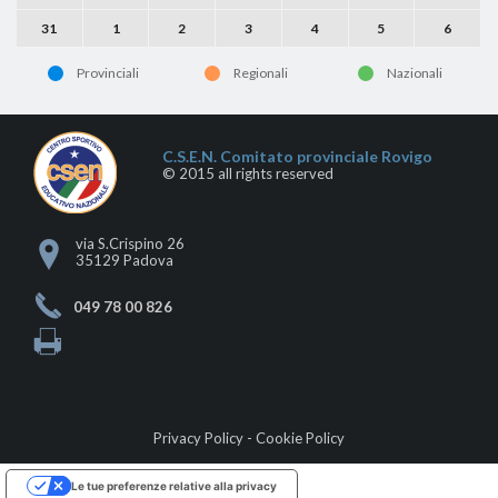
31
1
2
3
4
5
6
Provinciali
Regionali
Nazionali
C.S.E.N. Comitato provinciale Rovigo
© 2015 all rights reserved
via S.Crispino 26
35129 Padova
049 78 00 826
Privacy Policy
-
Cookie Policy
Le tue preferenze relative alla privacy