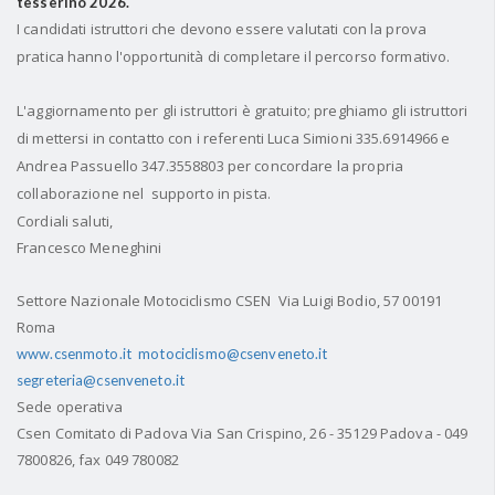
tesserino 2026.
I candidati istruttori che devono essere valutati con la prova
pratica hanno l'opportunità di completare il percorso formativo.
L'aggiornamento per gli istruttori è gratuito; preghiamo gli istruttori
di mettersi in contatto con i referenti Luca Simioni 335.6914966 e
Andrea Passuello 347.3558803 per concordare la propria
collaborazione nel supporto in pista.
Cordiali saluti,
Francesco Meneghini
Settore Nazionale Motociclismo CSEN
Via Luigi Bodio, 57 00191
Roma
www.csenmoto.it
motociclismo@csenveneto.it
segreteria@csenveneto.it
Sede operativa
Csen Comitato di Padova Via San Crispino, 26 - 35129 Padova - 049
7800826, fax 049 780082