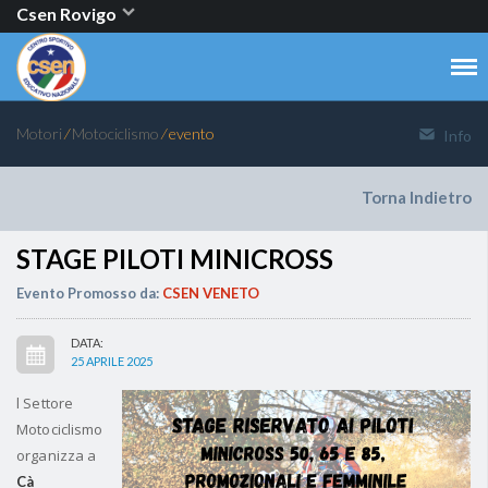
Csen Rovigo
Motori
⁄
Motociclismo
⁄ evento
Info
Torna Indietro
STAGE PILOTI MINICROSS
Evento Promosso da:
CSEN VENETO
DATA:
25 APRILE 2025
l Settore
Motociclismo
organizza a
Cà