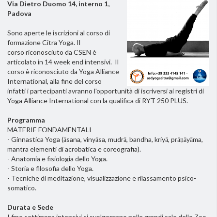
Via Dietro Duomo 14, interno 1,
Padova
Sono aperte le iscrizioni al corso di
formazione Citra Yoga. Il
corso riconosciuto da CSEN è
articolato in 14 week end intensivi.
Il
corso è riconosciuto da Yoga Alliance
International,
alla fine del corso
infatti i partecipanti avranno l'opportunità di iscriversi ai registri di
Yoga Alliance International con la qualifica di RYT 250 PLUS.
Programma
MATERIE FONDAMENTALI
- Ginnastica Yoga (āsana, vinyāsa, mudrā, bandha, kriyā, prāṇāyāma,
mantra elementi di acrobatica e coreografia).
- Anatomia e fisiologia dello Yoga.
- Storia e filosofia dello Yoga.
- Tecniche di meditazione, visualizzazione e rilassamento psico-
somatico.
Durata e Sede
I fine settimana intensivi si svolgeranno nelle grandi sale dello Zoo-