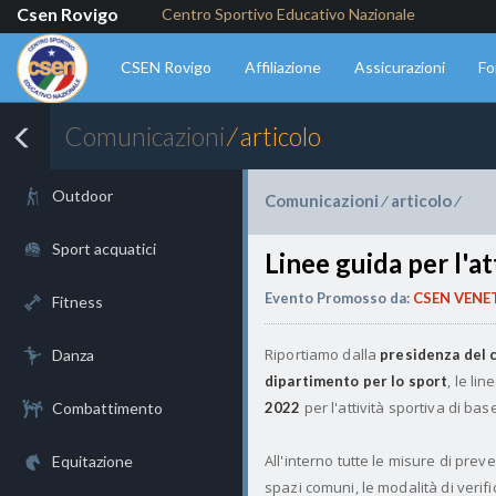
Csen Rovigo
Centro Sportivo Educativo Nazionale
CSEN Rovigo
Affiliazione
Assicurazioni
Fo
Comunicazioni
⁄ articolo
Outdoor
Comunicazioni
articolo
⁄
⁄
Sport acquatici
Linee guida per l'at
Evento Promosso da:
CSEN VENE
Fitness
Riportiamo dalla
Danza
presidenza del c
, le li
dipartimento per lo sport
per l'attività sportiva di bas
Combattimento
2022
All'interno tutte le misure di prev
Equitazione
spazi comuni, le modalità di verifi