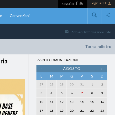
Login ASD
seguici:
ne
Convenzioni
Richiedi Informazioni
Info
Torna Indietro
ria
EVENTI COMUNICAZIONI
‹
AGOSTO
›
L
M
M
G
V
S
D
27
28
29
30
31
1
2
3
4
5
6
7
8
9
10
11
12
13
14
15
16
17
18
19
20
21
22
23