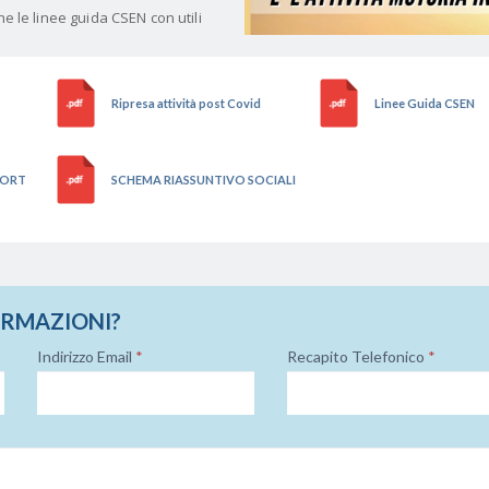
he le linee guida CSEN con utili
Ripresa attività post Covid
Linee Guida CSEN
PORT
SCHEMA RIASSUNTIVO SOCIALI
ORMAZIONI?
Indirizzo Email
*
Recapito Telefonico
*