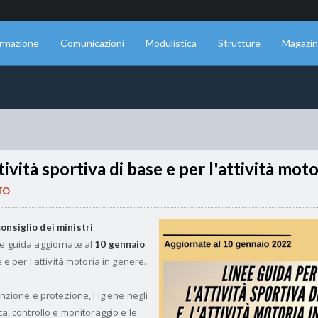
rmazione
Comunicazioni
Modulistica
Strutture
Magazi
tività sportiva di base e per l'attività moto
TO
onsiglio dei ministri
nee guida aggiornate al
10 gennaio
e e per l'attività motoria in genere.
enzione e protezione, l'igiene negli
ca, controllo e monitoraggio e le