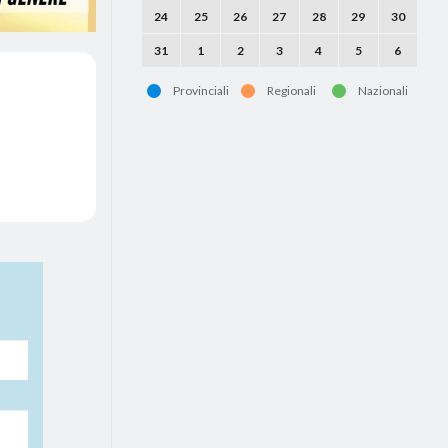
24
25
26
27
28
29
30
31
1
2
3
4
5
6
Provinciali
Regionali
Nazionali