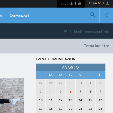
Login ASD
seguici:
ne
Convenzioni
Richiedi Informazioni
Info
Torna Indietro
E
EVENTI COMUNICAZIONI
‹
AGOSTO
›
L
M
M
G
V
S
D
27
28
29
30
31
1
2
3
4
5
6
7
8
9
10
11
12
13
14
15
16
17
18
19
20
21
22
23