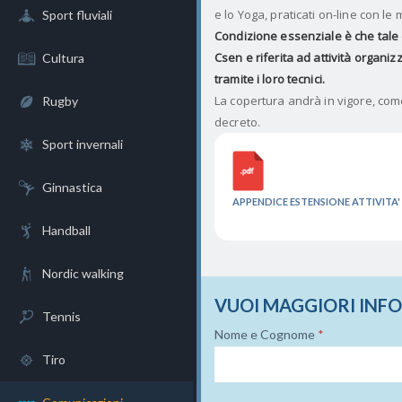
e lo Yoga, praticati on-line con le
Sport fluviali
Condizione essenziale è che tale e
Csen e riferita ad attività organiz
Cultura
tramite i loro tecnici.
La copertura andrà in vigore, come 
Rugby
decreto.
Sport invernali
Ginnastica
APPENDICE ESTENSIONE ATTIVITA'
Handball
Nordic walking
VUOI MAGGIORI INF
Tennis
Nome e Cognome
*
Tiro