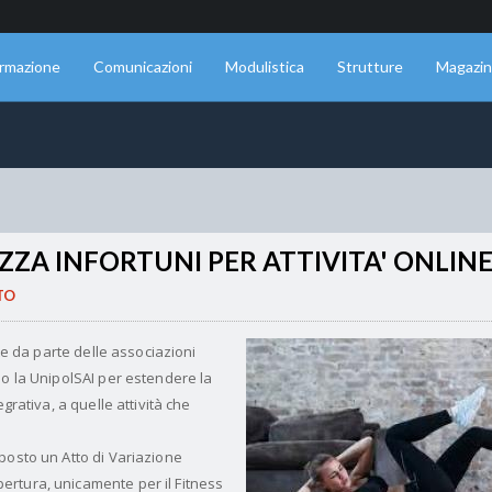
rmazione
Comunicazioni
Modulistica
Strutture
Magazi
ZZA INFORTUNI PER ATTIVITA' ONLIN
TO
ste da parte delle associazioni
so la UnipolSAI per estendere la
grativa, a quelle attività che
posto un Atto di Variazione
rtura, unicamente per il Fitness