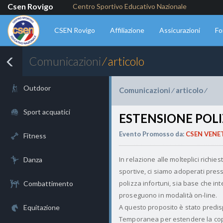
Csen Rovigo
Centro Sportivo Educativo Nazionale
CSEN Rovigo
Affiliazione
Assicurazioni
Fo
Comunicazioni
⁄ articolo
Outdoor
Comunicazioni
articolo
⁄
⁄
Sport acquatici
ESTENSIONE POLI
Evento Promosso da:
CSEN VENE
Fitness
In relazione alle molteplici richie
Danza
sportive, ci siamo adoperati pres
polizza infortuni, sia base che inte
Combattimento
proseguono in modalità on-line.
A questo proposito è stato predis
Equitazione
Temporanea per estendere la cope