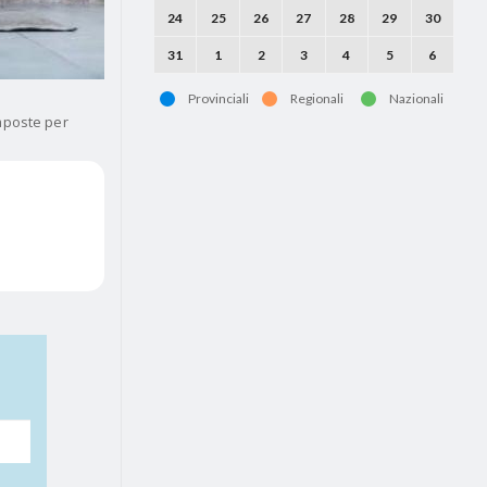
24
25
26
27
28
29
30
31
1
2
3
4
5
6
Provinciali
Regionali
Nazionali
imposte per