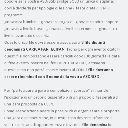
oppure se la vostra ASD/SSD svolge SOLO un'unica disciplina,
dovrà dividerla per tipologie di lezione / fasce d'età / livelli /
programmi:
ginnastica bambini - ginnastica ragazzi - ginnastica adulti
oppure
ginnastica livello base - ginnastica livello intermedio - ginnastica
livello avanzato e così via..
Questo unico file dovrà essere associato a
3 file distinti
(uno per ogni evento citato!!),
denominati CARICA PARTECIPANTI
questi file non possono essere caricati dopo i 30 giorni dalla data
di fine evento inserita nel file EVENTI DIDATTICI, altrimenti
quest'ultimo non potrà essere inviato al CONI.
I file dovranno
essere
rinominati con il nome della vostra ASD/SSD.
Per "partecipare a gare o competizioni sportive" si intende
l'iscrizione di un proprio tesserato o di un gruppo di tesserati ad
una gara proposta da CSEN.
Come Associazione avete la possibilità di organizzare e proporre
una gara o competizione, in questo caso dovrete informare il
vostro comitato di appartenenza e inviare il
file denominato