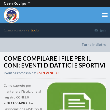
Csen Rovigo
Comunicazioni
⁄ articolo
Info
Torna Indietro
COME COMPILARE I FILE PER IL
CONI: EVENTI DIDATTICI E SPORTIVI
Evento Promosso da:
CSEN VENETO
Come saprete per
mantenere l'iscrizione al
registro CONI 2.0
è
che
NECESSARIO
l'associazione (ASD/SSD)