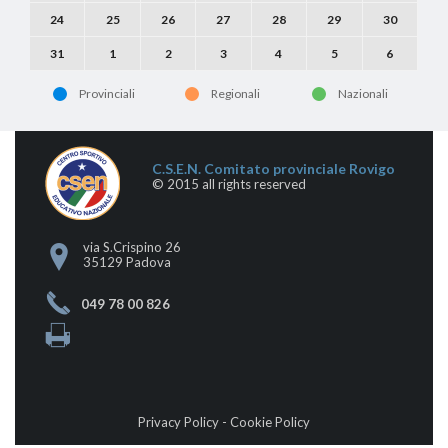
24
25
26
27
28
29
30
31
1
2
3
4
5
6
Provinciali
Regionali
Nazionali
C.S.E.N. Comitato provinciale Rovigo
© 2015 all rights reserved
via S.Crispino 26
35129 Padova
049 78 00 826
Privacy Policy
-
Cookie Policy