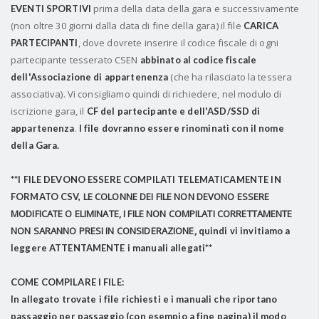
prima della data della gara e successivamente
EVENTI SPORTIVI
(non oltre 30 giorni dalla data di fine della gara) il file
CARICA
, dove dovrete inserire il codice fiscale di ogni
PARTECIPANTI
partecipante tesserato CSEN
abbinato al codice fiscale
(che ha rilasciato la tessera
dell'Associazione di appartenenza
associativa). Vi consigliamo quindi di richiedere, nel modulo di
iscrizione gara, il
CF del partecipante e dell'ASD/SSD di
.
appartenenza
I file dovranno essere rinominati con il nome
della Gara.
**I FILE DEVONO ESSERE COMPILATI TELEMATICAMENTE IN
LE COLONNE DEI FILE NON DEVONO ESSERE
FORMATO CSV,
MODIFICATE O ELIMINATE,
I FILE NON COMPILATI CORRETTAMENTE
NON SARANNO PRESI IN CONSIDERAZIONE,
quindi vi invitiamo a
leggere ATTENTAMENTE i manuali allegati**
COME COMPILARE I FILE:
In allegato trovate i file richiesti e i manuali che riportano
passaggio per passaggio (con esempio a fine pagina) il modo