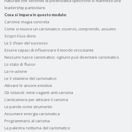
naturale che secondo le potenzialità specifiche si manifesti una
leadership particolare.
Cosa si impara in questo modulo:
Carisma: magia concreta
Come si muove un carismatico: osservo, comprendo, assumo
Scopri il tuo dono
Le 3 chiavi del successo
Essere capaci di influenzare il mondo circostante
Nessuno nasce carismatico: ognuno può diventare carismatico
Lo stato di flusso
La re-azione
Le 3 vitamine del carismatico
Attivare le ancore emotive
Gli ostacoli: mine vaganti anti-carisma
L’anticamera per attivare il carisma
Le parole come strumento
Assumere energia carismatica
Programmarsi al carisma
La palestra notturna del carismatico