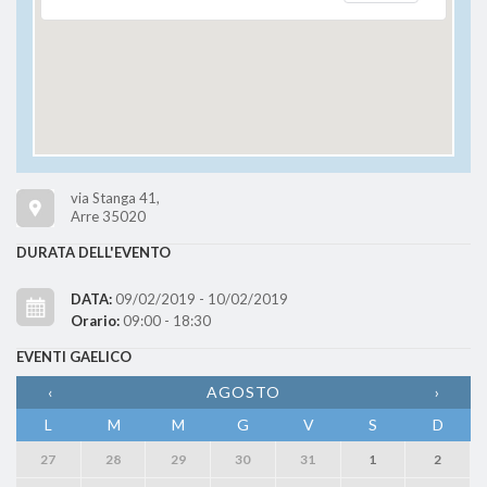
via Stanga 41,
Arre 35020
DURATA DELL'EVENTO
DATA:
09/02/2019 - 10/02/2019
Orario:
09:00 - 18:30
EVENTI GAELICO
‹
AGOSTO
›
L
M
M
G
V
S
D
27
28
29
30
31
1
2