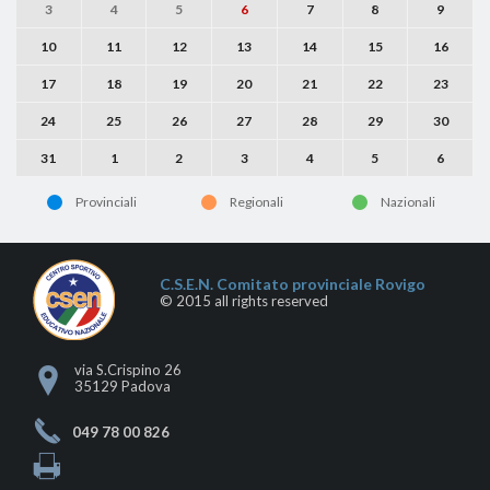
3
4
5
6
7
8
9
10
11
12
13
14
15
16
17
18
19
20
21
22
23
24
25
26
27
28
29
30
31
1
2
3
4
5
6
Provinciali
Regionali
Nazionali
C.S.E.N. Comitato provinciale Rovigo
© 2015 all rights reserved
via S.Crispino 26
35129 Padova
049 78 00 826