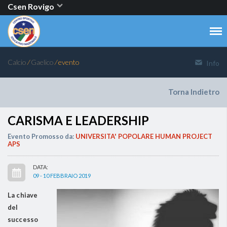
Csen Rovigo
Calcio
⁄
Gaelico
⁄ evento
Info
Torna Indietro
CARISMA E LEADERSHIP
Evento Promosso da:
UNIVERSITA' POPOLARE HUMAN PROJECT
APS
DATA:
09 - 10 FEBBRAIO 2019
La chiave
del
successo