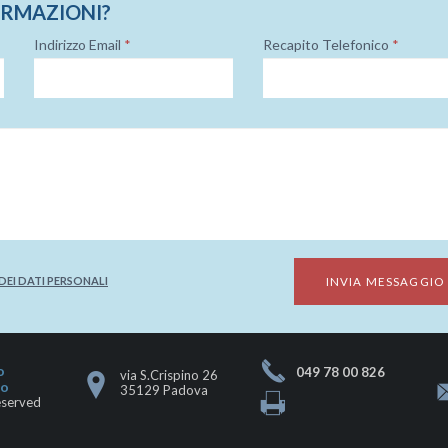
ORMAZIONI?
Indirizzo Email
*
Recapito Telefonico
*
EI DATI PERSONALI
o
049 78 00 826
via S.Crispino 26
go
35129 Padova
eserved