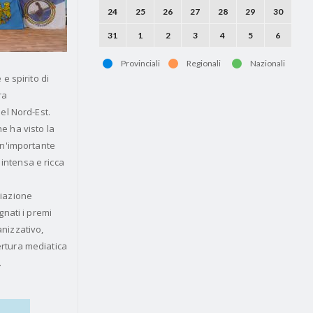
24
25
26
27
28
29
30
31
1
2
3
4
5
6
Provinciali
Regionali
Nazionali
e spirito di
ra
del Nord-Est.
e ha visto la
un'importante
intensa e ricca
ciazione
nati i premi
anizzativo,
ertura mediatica
.