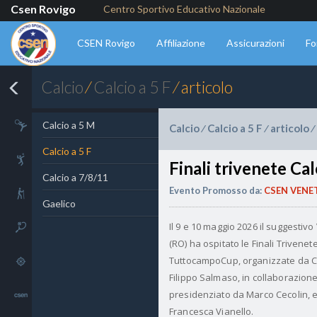
Csen Rovigo
Centro Sportivo Educativo Nazionale
CSEN Rovigo
Affiliazione
Assicurazioni
Fo
Calcio
⁄
Calcio a 5 F
⁄ articolo
Ginnastica
Calcio a 5 M
Calcio
Calcio a 5 F
articolo
⁄
⁄
⁄
Calcio a 5 F
Handball
Finali trivenete Ca
Calcio a 7/8/11
Evento Promosso da:
CSEN VENE
Nordic walking
Gaelico
Il 9 e 10 maggio 2026 il suggestivo 
Tennis
(RO) ha ospitato le Finali Trivenet
TuttocampoCup, organizzate da C
Tiro
Filippo Salmaso, in collaborazione
presidenziato da Marco Cecolin, 
Comunicazioni
Francesca Vianello.