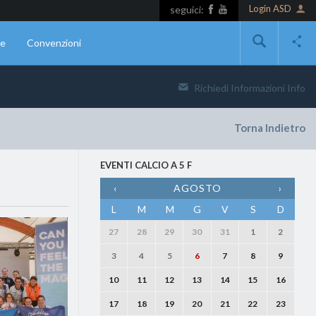
Login ASD
seguici:
ne
Convenzioni
Richiedi Informazioni
Info
Torna Indietro
EVENTI CALCIO A 5 F
‹
AGOSTO
›
L
M
M
G
V
S
D
27
28
29
30
31
1
2
3
4
5
6
7
8
9
10
11
12
13
14
15
16
17
18
19
20
21
22
23