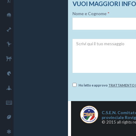
Outdoor
VUOI MAGGIORI INF
Nome e Cognome
*
Sport acquatici
Fitness
Danza
Combattimento
Equitazione
Ho letto e approvo
TRATTAMENTO D
Sport fluviali
Cultura
C.S.E.N. Comitat
Rugby
provinciale Rovi
© 2015 all rights r
Sport invernali