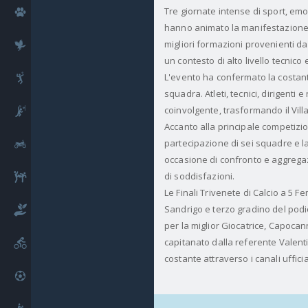
Tre giornate intense di sport, em
Cinofilia
hanno animato la manifestazione, 
migliori formazioni provenienti da
Falconeria
un contesto di alto livello tecnico 
L'evento ha confermato la costant
Pallavolo
squadra. Atleti, tecnici, dirigenti
coinvolgente, trasformando il Villa
Basket
Accanto alla principale competizio
partecipazione di sei squadre e 
Motori
occasione di confronto e aggregazi
di soddisfazioni.
Arti Marziali
Le Finali Trivenete di Calcio a 5 
Sandrigo e terzo gradino del podi
Benessere
per la miglior Giocatrice, Capocan
capitanato dalla referente Valenti
Ciclismo
costante attraverso i canali uffic
Calcio