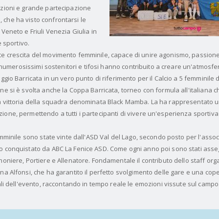
ozioni e grande partecipazione
che ha visto confrontarsi le
 Veneto e Friuli Venezia Giulia in
e sportivo.
e crescita del movimento femminile, capace di unire agonismo, passione 
 e numerosissimi sostenitori e tifosi hanno contribuito a creare un'atmosfe
ggio Barricata in un vero punto di riferimento per il Calcio a 5 femminile 
ne si è svolta anche la Coppa Barricata, torneo con formula all'italiana ch
la vittoria della squadra denominata Black Mamba. La ha rappresentato 
one, permettendo a tutti i partecipanti di vivere un'esperienza sportiva 
Femminile sono state vinte dall'ASD Val del Lago, secondo posto per l'asso
o conquistato da ABC La Fenice ASD. Come ogni anno poi sono stati asseg
noniere, Portiere e Allenatore. Fondamentale il contributo dello staff org
na Alfonsi, che ha garantito il perfetto svolgimento delle gare e una cop
iali dell'evento, raccontando in tempo reale le emozioni vissute sul campo