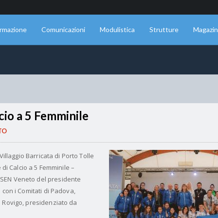
rmazione
Comunicazioni
Modulistica
Strutture
Magazi
lcio a 5 Femminile
TO
Villaggio Barricata di Porto Tolle
e di Calcio a 5 Femminile –
SEN Veneto del presidente
 con i Comitati di Padova,
e Rovigo, presidenziato da