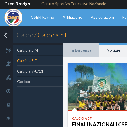
Csen Rovigo
Centro Sportivo Educativo Nazionale
CSEN Rovigo
Affiliazione
Assicurazioni
Fo
Calcio
⁄ Calcio a 5 F
Arti Marziali
Calcio a 5 M
In Evidenza
Notizie
Calcio a 5 F
Benessere
Calcio a 7/8/11
Ciclismo
Gaelico
Calcio
Outdoor
Sport acquatici
CALCIO A 5 F
FINALI NAZIONALI CS