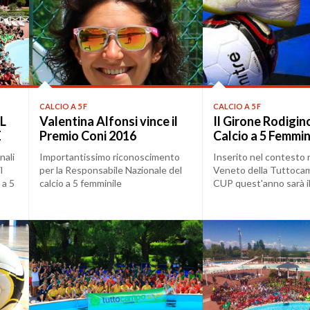
CALCIO A 5 F
CALCIO A 5 F
L
Valentina Alfonsi vince il
Il Girone Rodigin
E
Premio Coni 2016
Calcio a 5 Femmin
nali
Importantissimo riconoscimento
Inserito nel contesto 
l
per la Responsabile Nazionale del
Veneto della Tuttoca
 a 5
calcio a 5 femminile
CUP quest'anno sarà il
ospitare le squa...