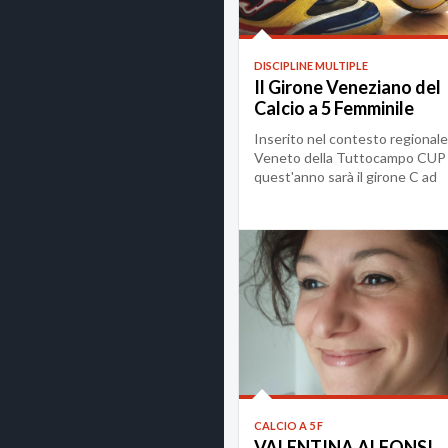
DISCIPLINE MULTIPLE
Il Girone Veneziano del
Calcio a 5 Femminile
Inserito nel contesto regionale
Veneto della Tuttocampo CUP
quest'anno sarà il girone C ad
ospitare le squadr...
CALCIO A 5 F
VALENTINA ALFONSI