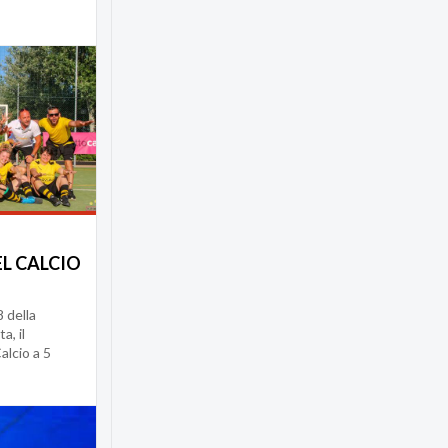
L CALCIO
8 della
, il
lcio a 5
...