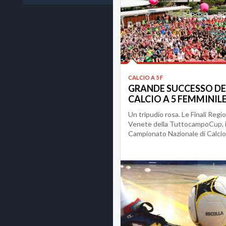
CALCIO A 5 F
GRANDE SUCCESSO DE
CALCIO A 5 FEMMINIL
Un tripudio rosa. Le Finali Regio
Venete della TuttocampoCup, i
Campionato Nazionale di Calcio
Femmin...