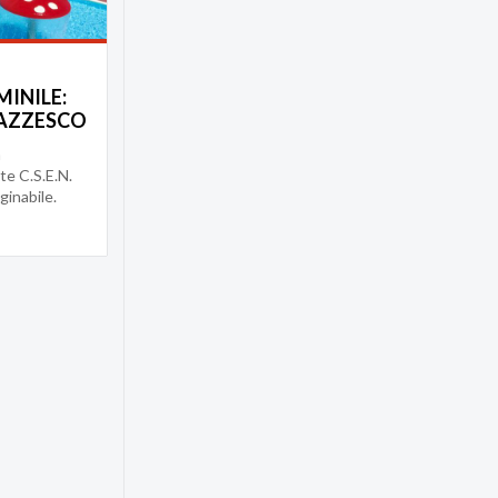
MINILE:
PAZZESCO
a
e C.S.E.N.
ginabile.