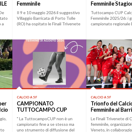
ILE
Femminile
Femminile Stagio
 De
Il 9 e 10 maggio 2026 il suggestivo
Tuttocampo CUP Calc
itato
Villaggio Barricata di Porto Tolle
Femminile 2025/26: i gi
o a
(RO) ha ospitato le Finali Trivenete
campionato regionale 
di...
grande successo delle 
CALCIO A 5 F
CALCIO A 5 F
per
CAMPIONATO
Trionfo del Calcio
lcio
TUTTOCAMPO CUP
Femminile al Barr
2024/25
gio,
" La TuttocampoCUP non è un
Le Finali Trivenete di C
campionato fine a se stesso ma
femminile, organizzat
rto
uno strumento di diffusione del
Veneto, in collaborazio