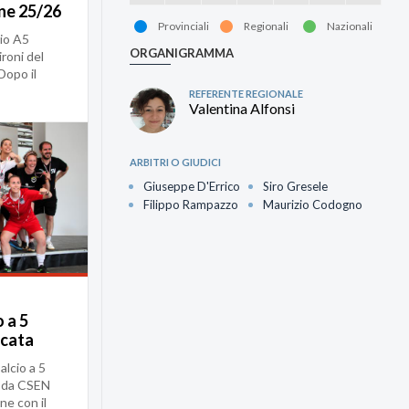
ne 25/26
Provinciali
Regionali
Nazionali
io A5
ORGANIGRAMMA
roni del
Dopo il
sc...
REFERENTE REGIONALE
Valentina Alfonsi
ARBITRI O GIUDICI
Giuseppe D'Errico
Siro Gresele
Filippo Rampazzo
Maurizio Codogno
 a 5
icata
alcio a 5
e da CSEN
ne con il