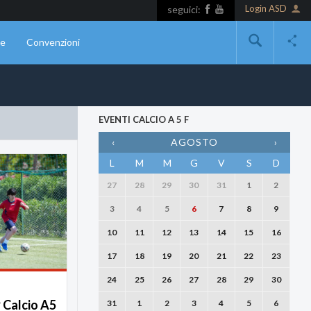
Login ASD
seguici:
ne
Convenzioni
EVENTI CALCIO A 5 F
‹
AGOSTO
›
L
M
M
G
V
S
D
27
28
29
30
31
1
2
3
4
5
6
7
8
9
10
11
12
13
14
15
16
17
18
19
20
21
22
23
24
25
26
27
28
29
30
Calcio A5
31
1
2
3
4
5
6