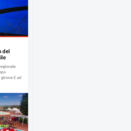
o del
ile
regionale
mpo
 girone E ad