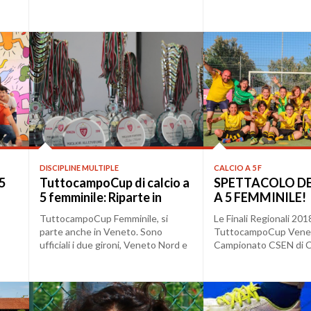
Calcio a 5 Femmin...
Comitato di...
DISCIPLINE MULTIPLE
CALCIO A 5 F
 5
TuttocampoCup di calcio a
SPETTACOLO DE
5 femminile: Riparte in
A 5 FEMMINILE!
Veneto la stagione 22/23
TuttocampoCup Femminile, si
Le Finali Regionali 201
parte anche in Veneto. Sono
TuttocampoCup Veneta
ufficiali i due gironi, Veneto Nord e
Campionato CSEN di Ca
Veneto Sud, che...
Femminile, resteranno a