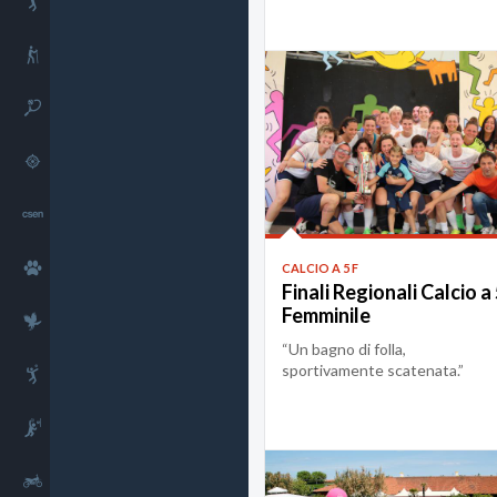
Handball
Tolle (Ro...
Nordic walking
Tennis
Tiro
Comunicazioni
Cinofilia
CALCIO A 5 F
Finali Regionali Calcio a
Femminile
Falconeria
“Un bagno di folla,
sportivamente scatenata.”
Pallavolo
Basket
Motori