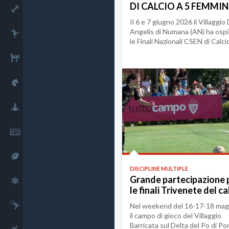
DI CALCIO A 5 FEMMIN
Fitness
Il 6 e 7 giugno 2026 il Villaggio
Angelis di Numana (AN) ha osp
Danza
le Finali Nazionali CSEN di Calci
5...
Combattimento
Equitazione
Sport fluviali
Cultura
Rugby
DISCIPLINE MULTIPLE
Grande partecipazione 
Sport invernali
le finali Trivenete del ca
a 5 femminile
Ginnastica
Nel weekend del 16-17-18 mag
il campo di gioco del Villaggio
Barricata sul Delta del Po di Po