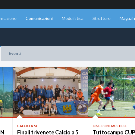
rmazione
Comunicazioni
Modulistica
Strutture
Magazi
Eventi
CALCIO A 5 F
DISCIPLINE MULTIPLE
EN
Finali trivenete Calcio a 5
Tuttocampo CUP 