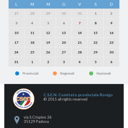
L
M
M
G
V
S
D
27
28
29
30
31
1
2
3
4
5
6
7
8
9
10
11
12
13
14
15
16
17
18
19
20
21
22
23
24
25
26
27
28
29
30
31
1
2
3
4
5
6
Provinciali
Regionali
Nazionali
C.S.E.N. Comitato provinciale Rovigo
© 2015 all rights reserved
via S.Crispino 26
35129 Padova