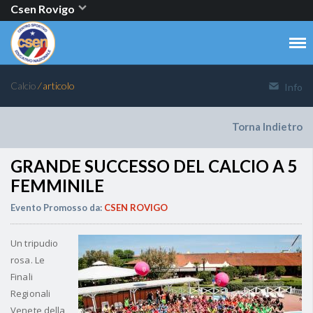
Csen Rovigo
Calcio
⁄ articolo
Info
Torna Indietro
GRANDE SUCCESSO DEL CALCIO A 5
FEMMINILE
Evento Promosso da:
CSEN ROVIGO
Un tripudio
rosa. Le
Finali
Regionali
Venete della