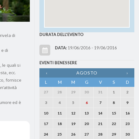
DURATA DELL'EVENTO
rivela di
DATA:
19/06/2016 - 19/06/2016
 e di
EVENTI BENESSERE
 le quali si
sta, ecc.
‹
AGOSTO
›
co, fornisce
L
M
M
G
V
S
D
n’attività
27
28
29
30
31
1
2
l’umore ed è
3
4
5
6
7
8
9
10
11
12
13
14
15
16
17
18
19
20
21
22
23
24
25
26
27
28
29
30