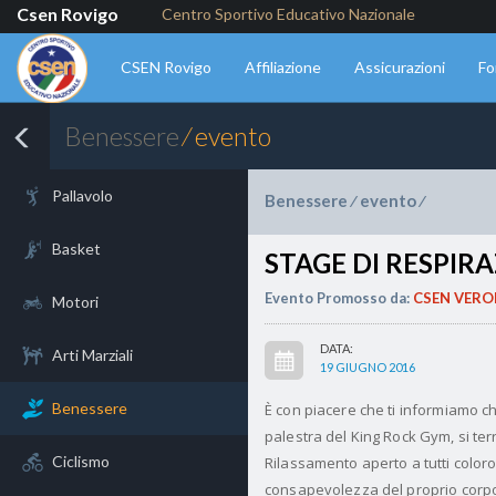
Csen Rovigo
Centro Sportivo Educativo Nazionale
CSEN Rovigo
Affiliazione
Assicurazioni
Fo
Benessere
⁄ evento
Pallavolo
Benessere
evento
⁄
⁄
Basket
STAGE DI RESPIR
Evento Promosso da:
CSEN VER
Motori
DATA:
Arti Marziali
19 GIUGNO 2016
Benessere
È con piacere che ti informiamo 
palestra del King Rock Gym, si te
Ciclismo
Rilassamento aperto a tutti color
consapevolezza del proprio corpo