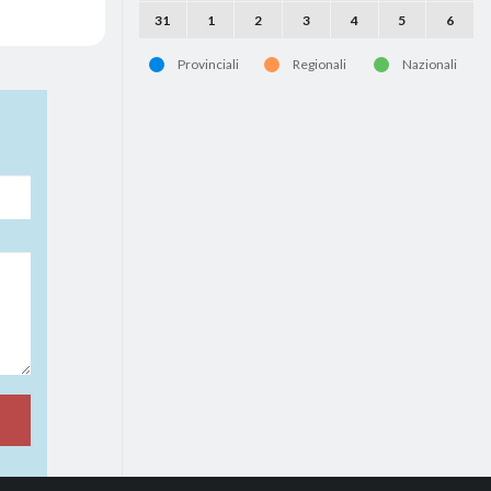
31
1
2
3
4
5
6
Provinciali
Regionali
Nazionali