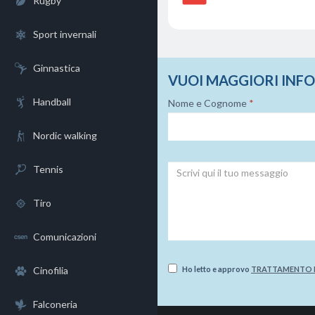
Rugby
Sport invernali
Ginnastica
VUOI MAGGIORI INF
Handball
Nome e Cognome
*
Nordic walking
Tennis
Tiro
Comunicazioni
Cinofilia
Ho letto e approvo
TRATTAMENTO D
Falconeria