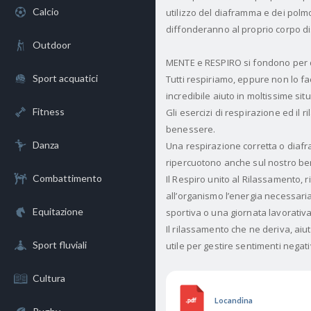
Calcio
utilizzo del diaframma e dei polmo
diffonderanno al proprio corpo d
Outdoor
MENTE e RESPIRO si fondono per do
Sport acquatici
Tutti respiriamo, eppure non lo fa
incredibile aiuto in moltissime sit
Fitness
Gli esercizi di respirazione ed i
benessere.
Danza
Una respirazione corretta o diafra
ripercuotono anche sul nostro bene
Combattimento
Il Respiro unito al Rilassamento, 
all’organismo l’energia necessaria
Equitazione
sportiva o una giornata lavorativ
Il rilassamento che ne deriva, aiut
Sport fluviali
utile per gestire sentimenti negat
Cultura
Locandina