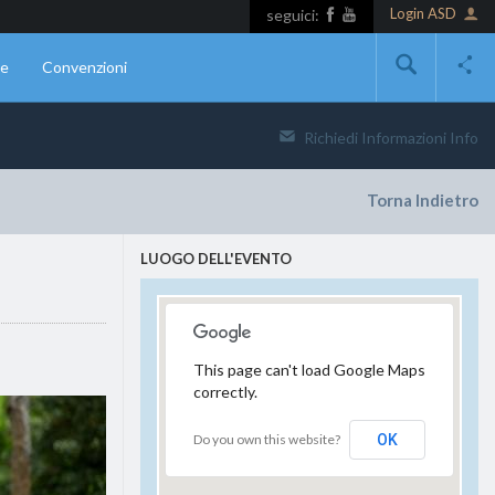
Login ASD
seguici:
ne
Convenzioni
Richiedi Informazioni
Info
Torna Indietro
LUOGO DELL'EVENTO
This page can't load Google Maps
correctly.
Do you own this website?
OK