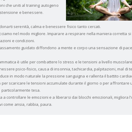
ni che uniti al training autogeno
istensione e benessere.
narti serenità, calma e benessere fisico tanto cercati.
cciamo nel modo migliore. Imparare a respirare nella maniera corretta si 
uazioni e condizioni.
l rilassamento guidato diffondono a mente e corpo una sensazione di pace
mmatica è utile per combattere lo stress e le tensioni a livello muscolare,
ssere psico-fisico, causa di insonnia, tachicardia, palpitazioni, mal di te
riduce in modo naturale la pressione sanguigna e rallenta il battito cardia
 per scaricare le tensioni accumulate durante il giorno o per affrontare u
a particolarmente tesa.
a a controllare le emozioni e a liberarsi dai blocchi emozionali, migliora 
ivi come ansia, rabbia, paura.