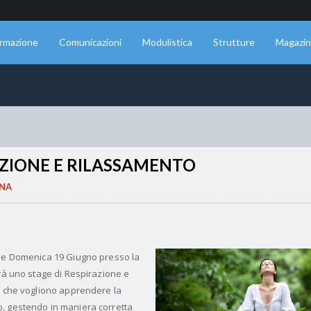
rmazione
Comunicazioni
Modulistica
Strutture
Magazi
AZIONE E RILASSAMENTO
ONA
che Domenica 19 Giugno presso la
rrà uno stage di Respirazione e
o che vogliono apprendere la
, gestendo in maniera corretta