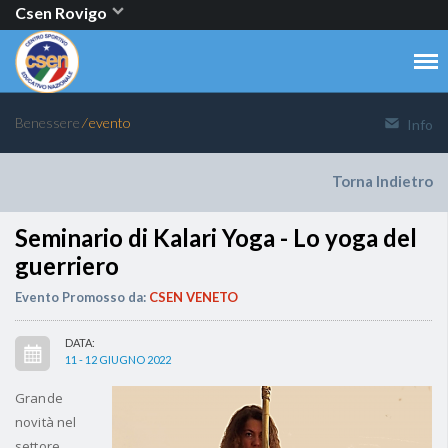
Csen Rovigo
Benessere
⁄ evento
Info
Torna Indietro
Seminario di Kalari Yoga - Lo yoga del
guerriero
Evento Promosso da:
CSEN VENETO
DATA:
11 - 12 GIUGNO 2022
Grande
novità nel
settore