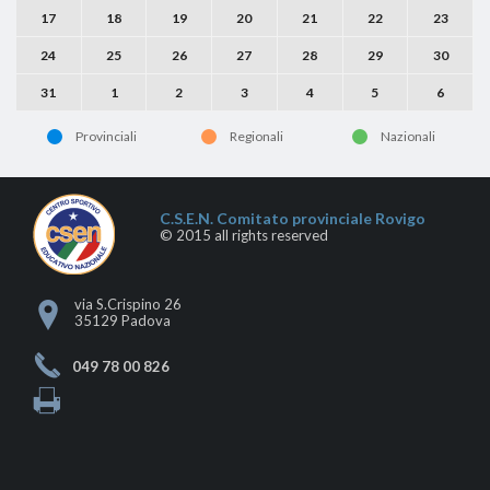
17
18
19
20
21
22
23
24
25
26
27
28
29
30
31
1
2
3
4
5
6
Provinciali
Regionali
Nazionali
C.S.E.N. Comitato provinciale Rovigo
© 2015 all rights reserved
via S.Crispino 26
35129 Padova
049 78 00 826