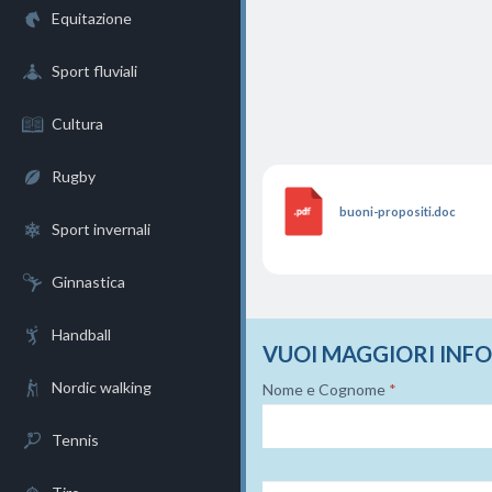
Equitazione
Sport fluviali
Cultura
Rugby
buoni-propositi.doc
Sport invernali
Ginnastica
Handball
VUOI MAGGIORI INF
Nordic walking
Nome e Cognome
*
Tennis