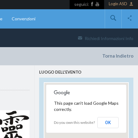
Login ASD
seguici:
ne
Convenzioni
Richiedi Informazioni
Info
Torna Indietro
LUOGO DELL'EVENTO
This page can't load Google Maps
correctly.
Do you own this website?
OK