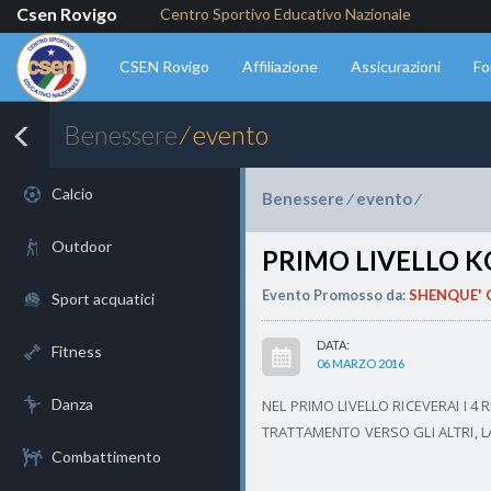
Csen Rovigo
Centro Sportivo Educativo Nazionale
CSEN Rovigo
Affiliazione
Assicurazioni
Fo
Benessere
⁄ evento
Calcio
Benessere
evento
⁄
⁄
Outdoor
PRIMO LIVELLO K
Evento Promosso da:
SHENQUE' 
Sport acquatici
DATA:
Fitness
06 MARZO 2016
Danza
NEL PRIMO LIVELLO RICEVERAI I 4 
TRATTAMENTO VERSO GLI ALTRI, LA
Combattimento