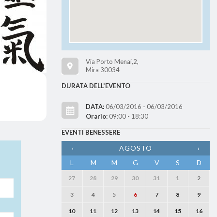
Via Porto Menai,2,
Mira 30034
DURATA DELL'EVENTO
DATA:
06/03/2016 - 06/03/2016
Orario:
09:00 - 18:30
EVENTI BENESSERE
‹
AGOSTO
›
L
M
M
G
V
S
D
27
28
29
30
31
1
2
3
4
5
6
7
8
9
10
11
12
13
14
15
16