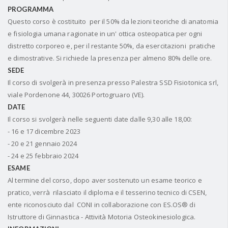
PROGRAMMA
Questo corso è costituito per il 50% da lezioni teoriche di anatomia
e fisiologia umana ragionate in un' ottica osteopatica per ogni
distretto corporeo e, per il restante 50%, da esercitazioni pratiche
e dimostrative. Si richiede la presenza per almeno 80% delle ore.
SEDE
Il corso di svolgerà in presenza presso Palestra SSD Fisiotonica srl,
viale Pordenone 44, 30026 Portogruaro (VE).
DATE
Il corso si svolgerà nelle seguenti date dalle 9,30 alle 18,00:
- 16 e 17 dicembre 2023
- 20 e 21 gennaio 2024
- 24 e 25 febbraio 2024
ESAME
Al termine del corso, dopo aver sostenuto un esame teorico e
pratico, verrà rilasciato il diploma e il tesserino tecnico di CSEN,
ente riconosciuto dal CONI in collaborazione con ES.OS® di
Istruttore di Ginnastica - Attività Motoria Osteokinesiologica.