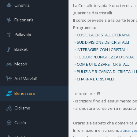
Cinofilia
La Cristalloterapia è una tecnica 
guaritrice dei cristalli.
Falconeria
Il corso prevede sia la parte teori
Programma:
Pallavolo
COS’E’ LA CRISTALLOTERAPIA
SUDDIVISIONE DEI CRISTALLI
Basket
INTERAGIRE CON I CRISTALLI
I COLORI /LUNGHEZZA D’ONDA
Motori
COME UTILIZZARE I CRISTALLI
PULIZIA E RICARICA DI CRISTALLI 
Arti Marziali
CHAKRA E CRISTALLI
Benessere
- monte ore 15
- iscrizioni fino ad esaurimento 
Ciclismo
- a chiusura corso verrà rilasci
Calcio
Orario sia sabato che domenica 9
Informazioni e iscrizioni:
atmanved