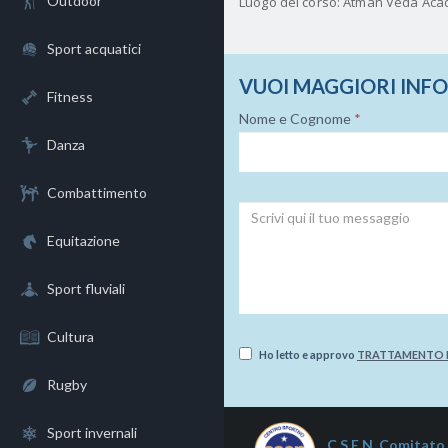
Outdoor
Luogo del corso: Atman Veda Acad
Sport acquatici
VUOI MAGGIORI INF
Fitness
Nome e Cognome
*
Danza
Combattimento
Equitazione
Sport fluviali
Cultura
Ho letto e approvo
TRATTAMENTO D
Rugby
Sport invernali
C.S.E.N. Comitato