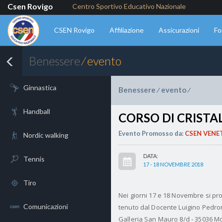
Csen Rovigo
Centro Sportivo Educativo Nazionale
CSEN Rovigo
Affiliazione
Assicurazioni
Fo
Benessere
⁄ evento
Ginnastica
Benessere
evento
⁄
⁄
Handball
CORSO DI CRISTA
Evento Promosso da:
CSEN VENE
Nordic walking
DATA:
Tennis
17 - 18 NOVEMBRE 2018
Tiro
Nei giorni 17 e 18 Novembre si pro
Comunicazioni
tenuto dal Docente Luigino Pedr
Galleria San Mauro 8/d - 35036 M