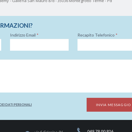
emy - Galleria San Mauro 8/d - 35036 Montegrotto Terme - Pd
ORMAZIONI?
Indirizzo Email
*
Recapito Telefonico
*
EI DATI PERSONALI
049 78 00 826