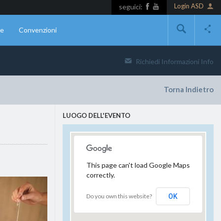
Login ASD
seguici:
ne
Convenzioni
Richiedi Informazioni
Info
Torna Indietro
LUOGO DELL'EVENTO
This page can't load Google Maps
correctly.
Do you own this website?
OK