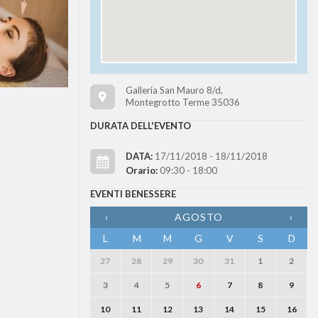
Galleria San Mauro 8/d,
Montegrotto Terme 35036
DURATA DELL'EVENTO
DATA:
17/11/2018 - 18/11/2018
Orario:
09:30 - 18:00
EVENTI BENESSERE
‹
AGOSTO
›
L
M
M
G
V
S
D
27
28
29
30
31
1
2
3
4
5
6
7
8
9
10
11
12
13
14
15
16