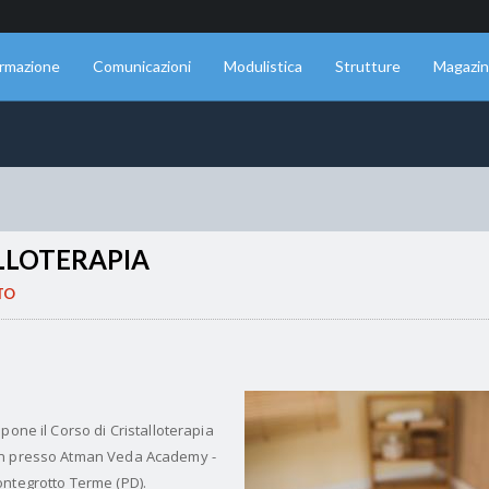
rmazione
Comunicazioni
Modulistica
Strutture
Magazi
LLOTERAPIA
TO
pone il Corso di Cristalloterapia
on presso
Atman Veda Academy -
ontegrotto Terme (PD).