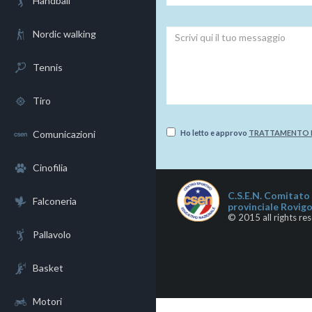
Handball
Nordic walking
Tennis
Tiro
Comunicazioni
Ho letto e approvo
TRATTAMENTO D
Cinofilia
C.S.E.N. Comitato
Falconeria
provinciale Rovig
© 2015 all rights re
Pallavolo
Basket
Motori