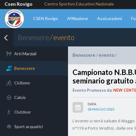
Csen Rovigo
Centro Sportivo Educativo Nazionale
CSEN Rovigo
Affiliazione
Assicurazioni
Fo
Benessere
⁄ evento
Arti Marziali
Benessere
evento
⁄
⁄
Benessere
Campionato N.B.B.U.
seminario gratuito
Ciclismo
Evento Promosso da:
NEW CENTER
Calcio
DATA:
06 MAGGIO 2023
Outdoor
L'evento si terrà sabato 6 Maggio
Sport acquatici
n°119 a Porto Viro(Ro) , dalle ore 9