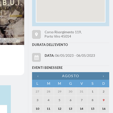
Corso Risorgimento 119,
Porto Viro 45014
DURATA DELL'EVENTO
DATA:
06/05/2023 - 06/05/2023
EVENTI BENESSERE
‹
AGOSTO
›
L
M
M
G
V
S
D
27
28
29
30
31
1
2
3
4
5
6
7
8
9
10
11
12
13
14
15
16