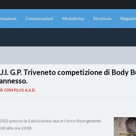
rmazione
Comunicazioni
Modulistica
Strutture
Magazi
I. G.P. Triveneto competizione di Body B
 annesso.
 GYM PLUS A.S.D.
 2023 presso la Sala Eraclea sita in Corso Risorgimento
:00 alle ore 20:00