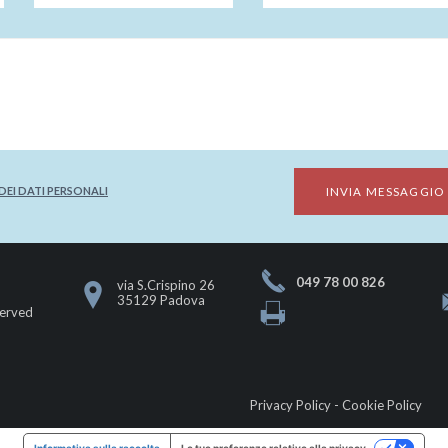
EI DATI PERSONALI
049 78 00 826
via S.Crispino 26
o
35129 Padova
served
Privacy Policy
-
Cookie Policy