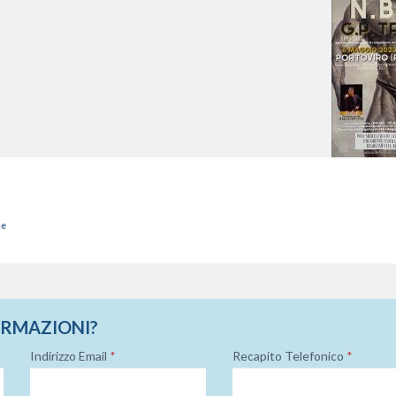
ne
ORMAZIONI?
Indirizzo Email
*
Recapito Telefonico
*