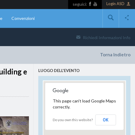
Login ASD
seguici:
ne
Convenzioni
Richiedi Informazioni
Info
Torna Indietro
uilding e
LUOGO DELL'EVENTO
This page can't load Google Maps
correctly.
Do you own this website?
OK