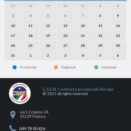
27
28
29
30
31
1
2
3
4
5
6
7
8
9
10
11
12
13
14
15
16
17
18
19
20
21
22
23
24
25
26
27
28
29
30
31
1
2
3
4
5
6
Provinciali
Regionali
Nazionali
C.S.E.N. Comitato provinciale Rovigo
© 2015 all rights reserved
via S.Crispino 26
35129 Padova
049 78 00 826