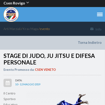
Csen Rovigo
Arti Marziali
⁄
Krav Maga
⁄ evento
Info
Torna Indietro
STAGE DI JUDO, JU JITSU E DIFESA
PERSONALE
Evento Promosso da:
CSEN VENETO
DATA:
10 - 12 MAGGIO 2019
Il Centro
Sportivo
Educativo