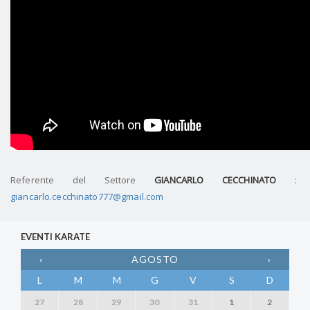
Referente del Settore
GIANCARLO CECCHINATO
:
giancarlo.cecchinato777@gmail.com
EVENTI KARATE
‹
AGOSTO
›
L
M
M
G
V
S
D
27
28
29
30
31
1
2