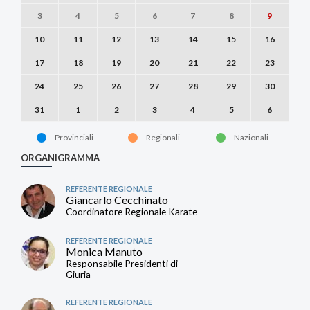
3
4
5
6
7
8
9
10
11
12
13
14
15
16
17
18
19
20
21
22
23
24
25
26
27
28
29
30
31
1
2
3
4
5
6
Provinciali
Regionali
Nazionali
ORGANIGRAMMA
REFERENTE REGIONALE
Giancarlo Cecchinato
Coordinatore Regionale Karate
REFERENTE REGIONALE
Monica Manuto
Responsabile Presidenti di
Giuria
REFERENTE REGIONALE