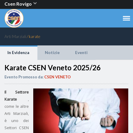
Csen Rovigo
Arti Marziali
⁄ karate
In Evidenza
Notizie
Eventi
Karate CSEN Veneto 2025/26
Evento Promosso da:
CSEN VENETO
Il Settore
Karate
,
come le altre
Arti Marziali,
è uno dei
Settori CSEN