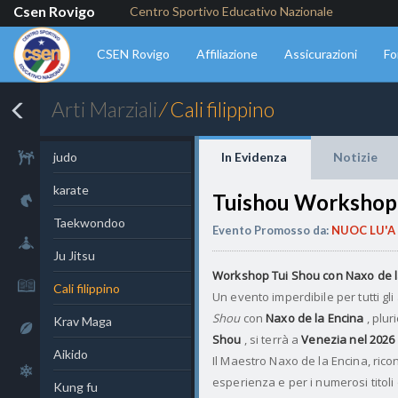
Csen Rovigo
Centro Sportivo Educativo Nazionale
CSEN Rovigo
Affiliazione
Assicurazioni
Fo
Arti Marziali
⁄ Cali filippino
Combattimento
judo
In Evidenza
Notizie
karate
Tuishou Workshop 
Equitazione
Taekwondoo
Evento Promosso da:
NUOC LU'A 
Sport fluviali
Ju Jitsu
Workshop Tui Shou con Naxo de l
Cultura
Cali filippino
Un evento imperdibile per tutti gli 
Shou
con
Naxo de la Encina
, plur
Krav Maga
Rugby
Shou
, si terrà a
Venezia nel 2026
Aikido
Il Maestro Naxo de la Encina, rico
Sport invernali
esperienza e per i numerosi titoli 
Kung fu