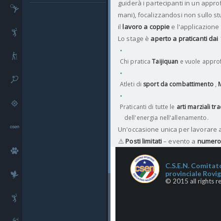
guiderà i partecipanti in un appro
Ginnastica
mani), focalizzandosi non sullo s
il
lavoro a coppie
e l'applicazione 
Handball
Lo stage è
aperto a praticanti dai 
Nordic walking
Chi pratica
Taijiquan
e vuole approfo
Tennis
Atleti di
sport da combattimento
,
Tiro
Praticanti di tutte le
arti marziali tra
dell'energia nell'allenamento.
Comunicazioni
Un'occasione unica per lavorare a
⚠️
Posti limitati
– evento a
numero
Cinofilia
C.S.E.N. Comitat
provinciale Rovi
Falconeria
© 2015 all rights r
Pallavolo