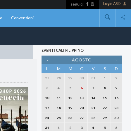
Login ASD
seguici:
ne
Convenzioni
EVENTI CALI FILIPPINO
‹
AGOSTO
›
L
M
M
G
V
S
D
27
28
29
30
31
1
2
3
4
5
6
7
8
9
10
11
12
13
14
15
16
17
18
19
20
21
22
23
24
25
26
27
28
29
30
31
1
2
3
4
5
6