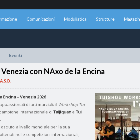
rmazione
Comunicazioni
Modulistica
Strutture
Magazi
Eventi
Venezia con NAxo de la Encina
A.S.D.
a Encina – Venezia 2026
appassionati di arti marziali: il
Workshop Tui
icampione internazionale di
Taijiquan
e
Tui
.
nosciuto a livello mondiale per la sua
ottenuti nelle competizioni internazionali,