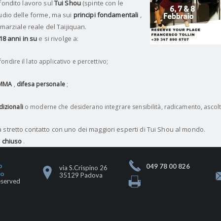
fondito lavoro sul
Tui Shou
(spinte con le
tudio delle forme, ma sui
principi fondamentali
,
marziale reale del Taijiquan.
18 anni in su
e si rivolge a:
ndire il lato applicativo e percettivo;
MMA
,
difesa personale
;
dizionali
o moderne che desiderano integrare sensibilità, radicamento, ascolt
 stretto contatto con uno dei maggiori esperti di Tui Shou al mondo.
 chiuso
.
o
049 78 00 826
via S.Crispino 26
go
35129 Padova
eserved