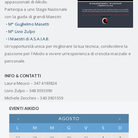
appassionati di Aikido.
Partecipa a uno Stage Nazionale
con la guida di grandi Maestri:
M° Guglielmo Masetti
M° Livio Zulpo
I Maestri di A.S.A.I.A.B.
Un'opportunità unica per migliorare la tua tecnica, condividere la
passione per l'Aikido e vivere un’esperienza di crescita marziale e
personale.
INFO & CONTATTI
Laura Meucci – 347 4193824
Livio Zulpo – 348 3055390
Michele Zecchini – 340 3901559
EVENTI AIKIDO
‹
AGOSTO
›
L
M
M
G
V
S
D
27
28
29
30
31
1
2