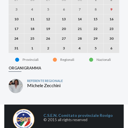
3
4
5
6
7
8
9
10
11
12
13
14
15
16
17
18
19
20
21
22
23
24
25
26
27
28
29
30
31
1
2
3
4
5
6
Provinciali
Regionali
Nazionali
ORGANIGRAMMA
REFERENTE REGIONALE
Michele Zecchini
C.S.E.N. Comitato provinciale Rovigo
© 2015 all rights reserved