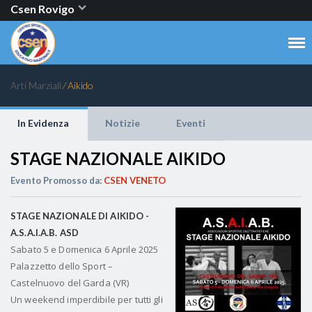
Csen Rovigo
Arti Marziali
⁄ Aikido
In Evidenza
Notizie
Eventi
STAGE NAZIONALE AIKIDO
Evento Promosso da:
CSEN VENETO
STAGE NAZIONALE DI AIKIDO -
A.S.A.I.A.B. ASD
Sabato 5 e Domenica 6 Aprile 2025
Palazzetto dello Sport –
Castelnuovo del Garda (VR)
Un weekend imperdibile per tutti gli